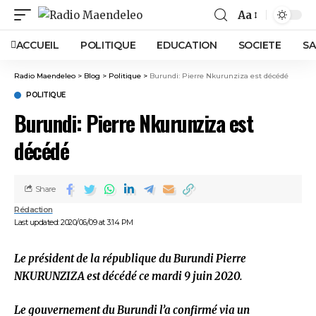
Aa
ACCUEIL
POLITIQUE
EDUCATION
SOCIETE
SA
Radio Maendeleo
>
Blog
>
Politique
>
Burundi: Pierre Nkurunziza est décédé
POLITIQUE
Burundi: Pierre Nkurunziza est
décédé
Share
Rédaction
Last updated: 2020/06/09 at 3:14 PM
Le président de la république du Burundi Pierre
NKURUNZIZA est décédé ce mardi 9 juin 2020.
Le gouvernement du Burundi l’a confirmé via un