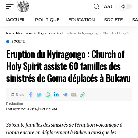
Aa
ACCUEIL
POLITIQUE
EDUCATION
SOCIETE
SA
Radio Maendeleo
>
Blog
>
Societé
>
Eruption du Nyiragongo : Church of Holy Spirit assiste 60 familles des sinistrés de Goma déplacés à Bukavu
SOCIETÉ
Eruption du Nyiragongo : Church of
Holy Spirit assiste 60 familles des
sinistrés de Goma déplacés à Bukavu
Share
Rédaction
Last updated: 2021/07/06 at 1:29 PM
Soixante familles des sinistrés de l’éruption volcanique à
Goma encore en déplacement à Bukavu ainsi que les