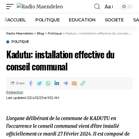
Aa
ACCUEIL
POLITIQUE
EDUCATION
SOCIETE
SA
Radio Maendeleo
>
Blog
>
Politique
>
Kadutu: installation effective du conseil communal
POLITIQUE
Kadutu: installation effective du
conseil communal
Share
Rédaction
Last updated: 2024/02/29 at 9:52 AM
L’organe délibérant de la commune de KADUTU en
l’occurrence le conseil communal vient d’être installé
officiellement ce mardi 27 Février 2024. Il est composé de