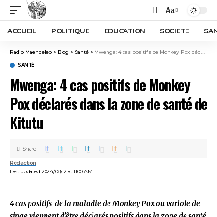
Aa
ACCUEIL
POLITIQUE
EDUCATION
SOCIETE
SA
Radio Maendeleo
>
Blog
>
Santé
>
Mwenga: 4 cas positifs de Monkey Pox déclarés dans la zone de santé de Kitutu
SANTÉ
Mwenga: 4 cas positifs de Monkey
Pox déclarés dans la zone de santé de
Kitutu
Share
Rédaction
Last updated: 2024/08/12 at 11:00 AM
4 cas positifs de la maladie de Monkey Pox ou variole de
singe viennent d’être déclarés positifs dans la zone de santé