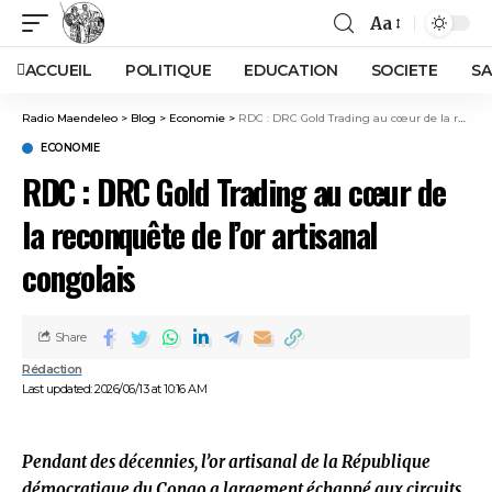
Aa
ACCUEIL
POLITIQUE
EDUCATION
SOCIETE
SA
Radio Maendeleo
>
Blog
>
Economie
>
RDC : DRC Gold Trading au cœur de la reconquête de l’or artisanal congolais
ECONOMIE
RDC : DRC Gold Trading au cœur de
la reconquête de l’or artisanal
congolais
Share
Rédaction
Last updated: 2026/06/13 at 10:16 AM
Pendant des décennies, l’or artisanal de la République
démocratique du Congo a largement échappé aux circuits