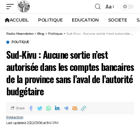
Aa
ACCUEIL
POLITIQUE
EDUCATION
SOCIETE
S
Radio Maendeleo
>
Blog
>
Politique
>
Sud-Kivu : Aucune sortie n’est autorisée dans les comptes bancaires de la province sans l’aval de l’autorité budgétaire
POLITIQUE
Sud-Kivu : Aucune sortie n’est
autorisée dans les comptes bancaires
de la province sans l’aval de l’autorité
budgétaire
Share
Rédaction
Last updated: 2022/01/06 at 8:41 PM