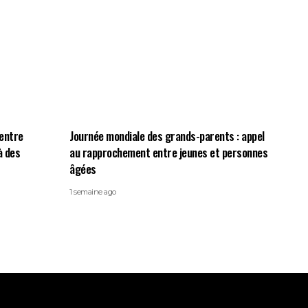
centre
Journée mondiale des grands-parents : appel
à des
au rapprochement entre jeunes et personnes
âgées
1 semaine ago