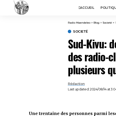
ACCUEIL
POLITIQ
Radio Maendeleo
>
Blog
>
Societé
>
SOCIETÉ
Sud-Kivu: d
des radio-c
plusieurs q
Rédaction
Last updated: 2024/08/14 at 3:
Une trentaine des personnes parmi lesq