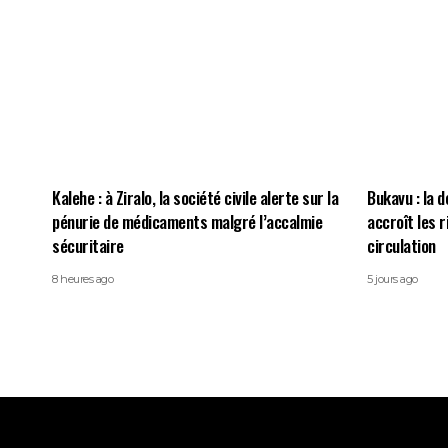
Kalehe : à Ziralo, la société civile alerte sur la
Bukavu : la d
pénurie de médicaments malgré l’accalmie
accroît les 
sécuritaire
circulation
8 heures ago
5 jours ago