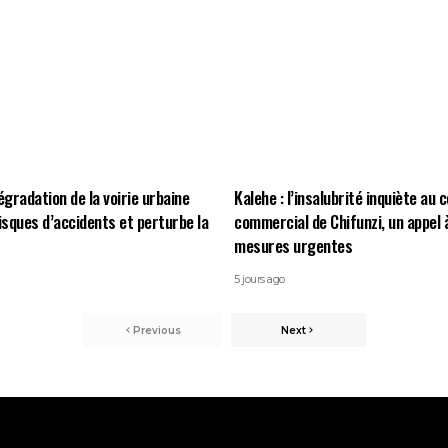
égradation de la voirie urbaine
Kalehe : l’insalubrité inquiète au 
risques d’accidents et perturbe la
commercial de Chifunzi, un appel 
mesures urgentes
5 jours ago
Previous
Next