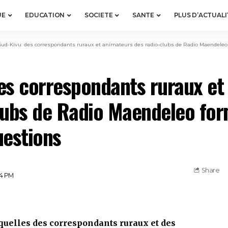
UE
EDUCATION
SOCIETE
SANTE
PLUS D’ACTUALI
Sud-Kivu: des correspondants ruraux et animateurs des radio-clubs de Radio Maendeleo
es correspondants ruraux et
lubs de Radio Maendeleo for
uestions
Share
04 PM
uelles des correspondants ruraux et des