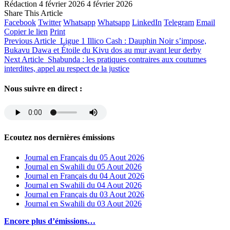
Rédaction
4 février 2026
4 février 2026
Share This Article
Facebook
Twitter
Whatsapp
Whatsapp
LinkedIn
Telegram
Email
Copier le lien
Print
Previous Article
Ligue 1 Illico Cash : Dauphin Noir s’impose,
Bukavu Dawa et Étoile du Kivu dos au mur avant leur derby
Next Article
Shabunda : les pratiques contraires aux coutumes
interdites, appel au respect de la justice
Nous suivre en direct :
Ecoutez nos dernières émissions
Journal en Français du 05 Aout 2026
Journal en Swahili du 05 Aout 2026
Journal en Français du 04 Aout 2026
Journal en Swahili du 04 Aout 2026
Journal en Français du 03 Aout 2026
Journal en Swahili du 03 Aout 2026
Encore plus d’émissions…