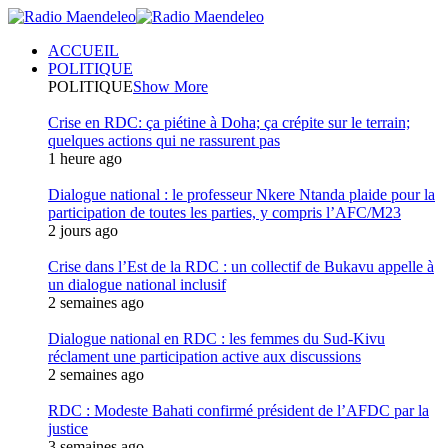
ACCUEIL
POLITIQUE
POLITIQUE
Show More
Crise en RDC: ça piétine à Doha; ça crépite sur le terrain;
quelques actions qui ne rassurent pas
1 heure ago
Dialogue national : le professeur Nkere Ntanda plaide pour la
participation de toutes les parties, y compris l’AFC/M23
2 jours ago
Crise dans l’Est de la RDC : un collectif de Bukavu appelle à
un dialogue national inclusif
2 semaines ago
Dialogue national en RDC : les femmes du Sud-Kivu
réclament une participation active aux discussions
2 semaines ago
RDC : Modeste Bahati confirmé président de l’AFDC par la
justice
3 semaines ago