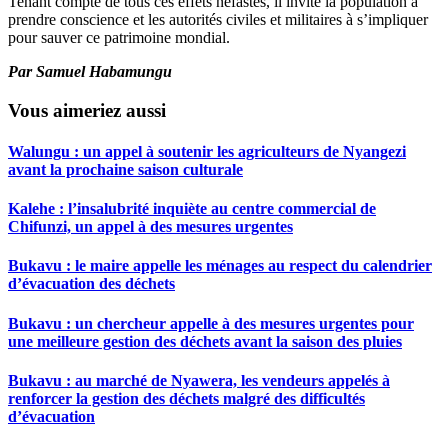
Tenant compte de tous ces effets néfastes, il invite la population à
prendre conscience et les autorités civiles et militaires à s’impliquer
pour sauver ce patrimoine mondial.
Par Samuel Habamungu
Vous aimeriez aussi
Walungu : un appel à soutenir les agriculteurs de Nyangezi
avant la prochaine saison culturale
Kalehe : l’insalubrité inquiète au centre commercial de
Chifunzi, un appel à des mesures urgentes
Bukavu : le maire appelle les ménages au respect du calendrier
d’évacuation des déchets
Bukavu : un chercheur appelle à des mesures urgentes pour
une meilleure gestion des déchets avant la saison des pluies
Bukavu : au marché de Nyawera, les vendeurs appelés à
renforcer la gestion des déchets malgré des difficultés
d’évacuation