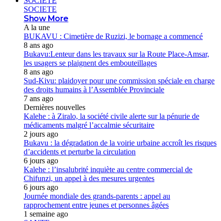
SOCIETE
SOCIETE
Show More
A la une
BUKAVU : Cimetière de Ruzizi, le bornage a commencé
8 ans ago
Bukavu:Lenteur dans les travaux sur la Route Place-Amsar,
les usagers se plaignent des embouteillages
8 ans ago
Sud-Kivu: plaidoyer pour une commission spéciale en charge
des droits humains à l’Assemblée Provinciale
7 ans ago
Dernières nouvelles
Kalehe : à Ziralo, la société civile alerte sur la pénurie de
médicaments malgré l’accalmie sécuritaire
2 jours ago
Bukavu : la dégradation de la voirie urbaine accroît les risques
d’accidents et perturbe la circulation
6 jours ago
Kalehe : l’insalubrité inquiète au centre commercial de
Chifunzi, un appel à des mesures urgentes
6 jours ago
Journée mondiale des grands-parents : appel au
rapprochement entre jeunes et personnes âgées
1 semaine ago