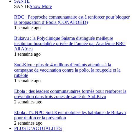
SANTE
SANTE
Show More
RDC : l’approche communautaire est à renforcer pour bloquer
la propagation d’Ebola (CONAFOHD)
1 semaine ago
Bukavu : la Polyclinique Salama distinguée meilleure
institution hospitalière privée de l’année par Académie BBC
All Africa
1 semaine ago
Sud-Kivu : plus de 4 millions d’enfants attendus à la
campagne de vaccination contre la polio, la rougeole et la
rubéole
1 semaine ago
Ebola : des leaders communautaires formés pour renforcer la
prévention dans trois zones de santé du Sud-Kivu
2 semaines ago
Ebola : l’UNPC Sud-Kivu mobilise les habitants de Bukavu
pour renforcer la prévention
2 semaines ago
PLUS D’ACTUALITES