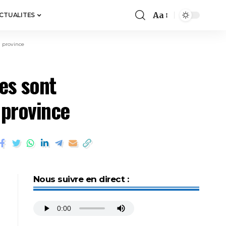
Aa
ACTUALITES
n province
es sont
 province
Nous suivre en direct :