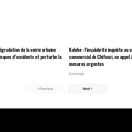
égradation de la voirie urbaine
Kalehe : l’insalubrité inquiète au 
risques d’accidents et perturbe la
commercial de Chifunzi, un appel 
mesures urgentes
6 jours ago
Previous
Next