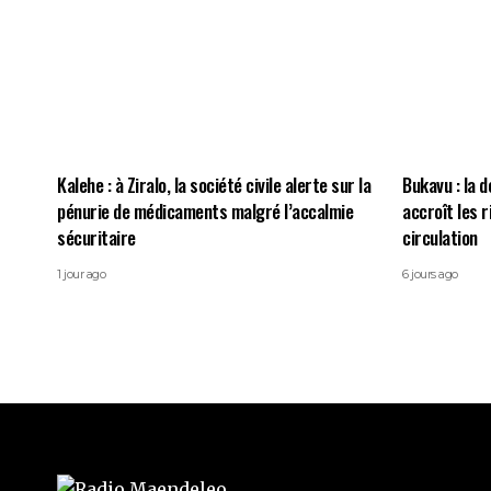
Kalehe : à Ziralo, la société civile alerte sur la
Bukavu : la d
pénurie de médicaments malgré l’accalmie
accroît les 
sécuritaire
circulation
1 jour ago
6 jours ago