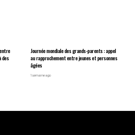
centre
Journée mondiale des grands-parents : appel
à des
au rapprochement entre jeunes et personnes
âgées
1 semaine ago