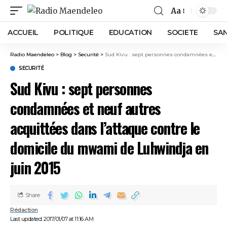
Aa
ACCUEIL
POLITIQUE
EDUCATION
SOCIETE
SA
Radio Maendeleo
>
Blog
>
Securité
>
Sud Kivu : sept personnes condamnées et neuf autres acquittées dans l’attaque contre le domicile du mwami de Luhwindja en juin 2015
SECURITÉ
Sud Kivu : sept personnes
condamnées et neuf autres
acquittées dans l’attaque contre le
domicile du mwami de Luhwindja en
juin 2015
Share
Rédaction
Last updated: 2017/01/07 at 11:16 AM