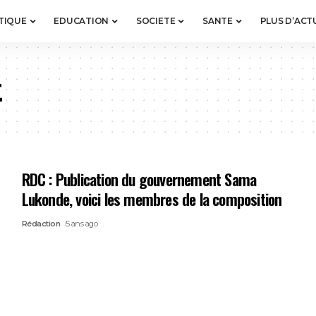
TIQUE
EDUCATION
SOCIETE
SANTE
PLUS D’ACT
t
RDC : Publication du gouvernement Sama
Lukonde, voici les membres de la composition
Rédaction
5 ans ago