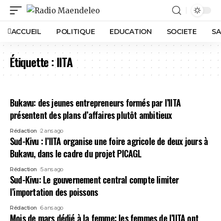
ACCUEIL
POLITIQUE
EDUCATION
SOCIETE
SA
Étiquette :
IITA
Bukavu: des jeunes entrepreneurs formés par l’IITA
présentent des plans d’affaires plutôt ambitieux
Rédaction
2 ans ago
Sud-Kivu : l’IITA organise une foire agricole de deux jours à
Bukavu, dans le cadre du projet PICAGL
Rédaction
5 ans ago
Sud-Kivu: Le gouvernement central compte limiter
l’importation des poissons
Rédaction
6 ans ago
Mois de mars dédié à la femme: les femmes de l’IITA ont