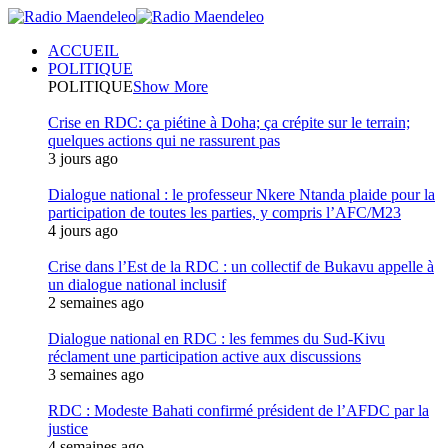
ACCUEIL
POLITIQUE
POLITIQUE
Show More
Crise en RDC: ça piétine à Doha; ça crépite sur le terrain;
quelques actions qui ne rassurent pas
3 jours ago
Dialogue national : le professeur Nkere Ntanda plaide pour la
participation de toutes les parties, y compris l’AFC/M23
4 jours ago
Crise dans l’Est de la RDC : un collectif de Bukavu appelle à
un dialogue national inclusif
2 semaines ago
Dialogue national en RDC : les femmes du Sud-Kivu
réclament une participation active aux discussions
3 semaines ago
RDC : Modeste Bahati confirmé président de l’AFDC par la
justice
4 semaines ago