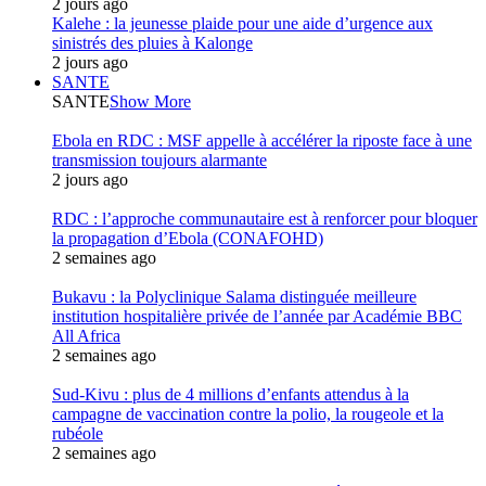
2 jours ago
Kalehe : la jeunesse plaide pour une aide d’urgence aux
sinistrés des pluies à Kalonge
2 jours ago
SANTE
SANTE
Show More
Ebola en RDC : MSF appelle à accélérer la riposte face à une
transmission toujours alarmante
2 jours ago
RDC : l’approche communautaire est à renforcer pour bloquer
la propagation d’Ebola (CONAFOHD)
2 semaines ago
Bukavu : la Polyclinique Salama distinguée meilleure
institution hospitalière privée de l’année par Académie BBC
All Africa
2 semaines ago
Sud-Kivu : plus de 4 millions d’enfants attendus à la
campagne de vaccination contre la polio, la rougeole et la
rubéole
2 semaines ago