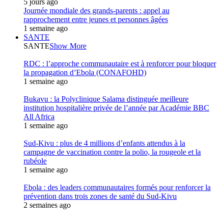
5 jours ago
Journée mondiale des grands-parents : appel au
rapprochement entre jeunes et personnes âgées
1 semaine ago
SANTE
SANTE
Show More
RDC : l’approche communautaire est à renforcer pour bloquer
la propagation d’Ebola (CONAFOHD)
1 semaine ago
Bukavu : la Polyclinique Salama distinguée meilleure
institution hospitalière privée de l’année par Académie BBC
All Africa
1 semaine ago
Sud-Kivu : plus de 4 millions d’enfants attendus à la
campagne de vaccination contre la polio, la rougeole et la
rubéole
1 semaine ago
Ebola : des leaders communautaires formés pour renforcer la
prévention dans trois zones de santé du Sud-Kivu
2 semaines ago