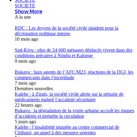
SOCIETE
SOCIETE
Show More
A la une
RDC : Les doyens de la société civile plaident pour la
décrispation politique interne
10 mois ago
Sud-Kivu : plus de 24 600 ménages déplacés vivent dans des
conditions précaires à Nindja et Kalonge
9 mois ago
Bukavu : faux agents de l’AFC/M23, réactions de la DGI, les
commerçants dans l’incertitude
7 mois ago
Dernières nouvelles
Kalehe : à Ziralo, la société civile alerte sur la pénurie de
médicaments malgré l’accalmie sécuritaire
22 heures ago
Bukavu : la dégradation de la voirie urbaine accroît les risques
d’accidents et perturbe la circulation
5 jours ago
Kalehe : l’insalubrité inquiète au centre commercial de
Chifunzi, un appel à des mesures urgentes