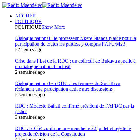
ACCUEIL
POLITIQUE
POLITIQUE
Show More
Dialogue national : le professeur Nkere Ntanda plaide pour la
participation de toutes les parties, y compris l’AFC/M23
22 heures ago
Crise dans l’Est de la RDC : un collectif de Bukavu appelle à
un dialogue national inclusif
2 semaines ago
Dialogue national en RDC : les femmes du Sud-Kivu
réclament une participation active aux discussions
2 semaines ago
RDC : Modeste Bahati confirmé président de l’AFDC par la
justice
3 semaines ago
RDC : la C64 confirme une marche le 22 juillet et rejette le
projet de révision de la Constitution
4 semaines ago