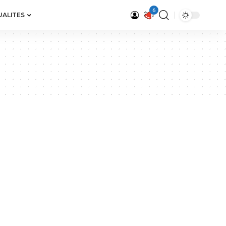
6
UALITES