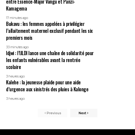
entre Essence-Major Vangu et Panzi-
Kamagema
17 minutes ago
Bukavu : les femmes appelées à privilégier
l’allaitement maternel exclusif pendant les six
premiers mois
33 minutes ago
Idjwi : l’IJLDI lance une chaîne de solidarité pour
les enfants vulnérables avant la rentrée
scolaire
3 heures ago
Kalehe : la jeunesse plaide pour une aide
d’urgence aux sinistrés des pluies à Kalonge
3 heures ago
Previous
Next