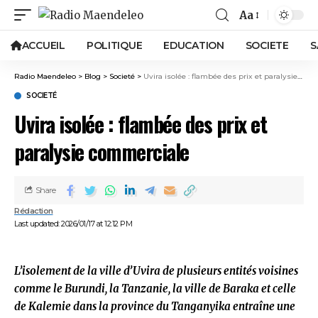
Aa
ACCUEIL
POLITIQUE
EDUCATION
SOCIETE
S
Radio Maendeleo
>
Blog
>
Societé
>
Uvira isolée : flambée des prix et paralysie commerciale
SOCIETÉ
Uvira isolée : flambée des prix et
paralysie commerciale
Share
Rédaction
Last updated: 2026/01/17 at 12:12 PM
L’isolement de la ville d’Uvira de plusieurs entités voisines
comme le Burundi, la Tanzanie, la ville de Baraka et celle
de Kalemie dans la province du Tanganyika entraîne une