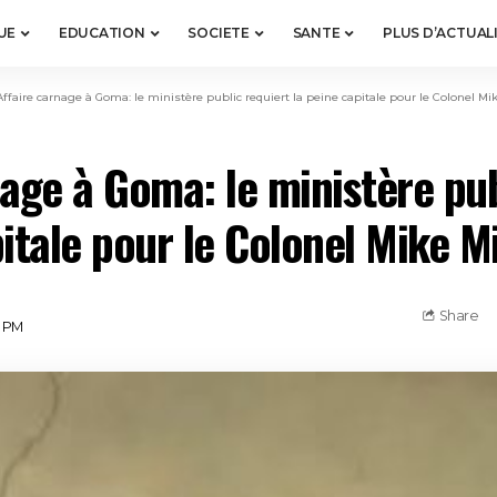
UE
EDUCATION
SOCIETE
SANTE
PLUS D’ACTUAL
Affaire carnage à Goma: le ministère public requiert la peine capitale pour le Colonel 
nage à Goma: le ministère pub
pitale pour le Colonel Mike 
Share
6 PM