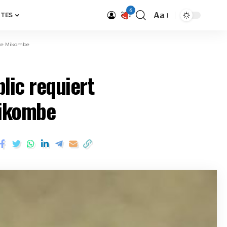
6
Aa
ITES
Mike Mikombe
lic requiert
Mikombe