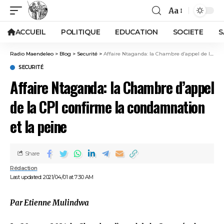
Aa
ACCUEIL
POLITIQUE
EDUCATION
SOCIETE
S
Radio Maendeleo
>
Blog
>
Securité
>
Affaire Ntaganda: la Chambre d’appel de la CPI confirme la condamnation et la peine
SECURITÉ
Affaire Ntaganda: la Chambre d’appel
de la CPI confirme la condamnation
et la peine
Share
Rédaction
Last updated: 2021/04/01 at 7:30 AM
Par Etienne Mulindwa