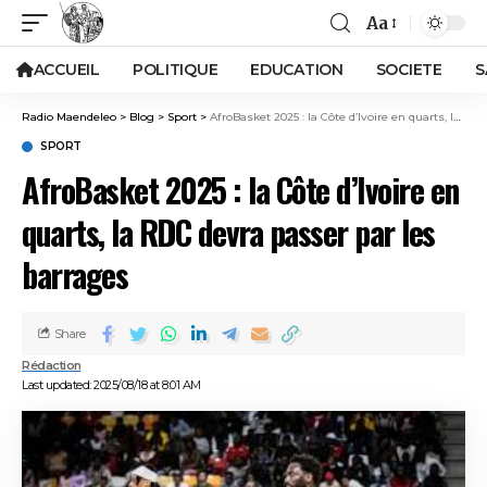
Aa
ACCUEIL
POLITIQUE
EDUCATION
SOCIETE
S
Radio Maendeleo
>
Blog
>
Sport
>
AfroBasket 2025 : la Côte d’Ivoire en quarts, la RDC devra passer par les barrages
SPORT
AfroBasket 2025 : la Côte d’Ivoire en
quarts, la RDC devra passer par les
barrages
Share
Rédaction
Last updated: 2025/08/18 at 8:01 AM