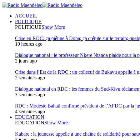
ACCUEIL
POLITIQUE
POLITIQUE
Show More
Crise en RDC: ça piétine à Doha; ça crépite sur le terrain; quel
10 heures ago
Dialogue national : le professeur Nkere Ntanda plaide pour la p
2 jours ago
Crise dans l’Est de la RDC : un collectif de Bukavu appelle à un
2 semaines ago
Dialogue national en RDC : les femmes du Sud-Kivu réclament u
3 semaines ago
RDC : Modeste Bahati confirmé président de l’AFDC par la jus
4 semaines ago
EDUCATION
EDUCATION
Show More
Kabare : la jeunesse appelle à une chaîne de solidarité pour sauv
2 jours ago