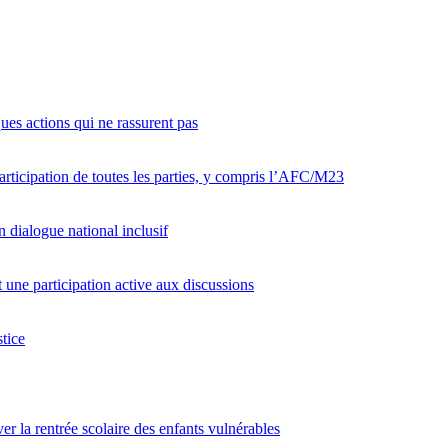
ques actions qui ne rassurent pas
articipation de toutes les parties, y compris l’AFC/M23
 dialogue national inclusif
ne participation active aux discussions
tice
er la rentrée scolaire des enfants vulnérables