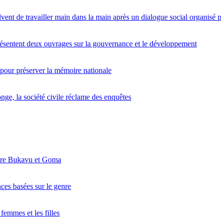
lvent de travailler main dans la main après un dialogue social organis
entent deux ouvrages sur la gouvernance et le développement
 pour préserver la mémoire nationale
nge, la société civile réclame des enquêtes
ntre Bukavu et Goma
nces basées sur le genre
femmes et les filles