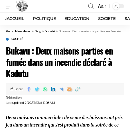
Aa
ACCUEIL
POLITIQUE
EDUCATION
SOCIETE
SA
Radio Maendeleo
>
Blog
>
Societé
>
Bukavu : Deux maisons parties en fumée dans un incendie déclaré à Kadutu
SOCIETÉ
Bukavu : Deux maisons parties en
fumée dans un incendie déclaré à
Kadutu
Share
Rédaction
Last updated: 2022/01/13 at 12:08 AM
Deux maisons commerciales de vente des boissons ont pris
feu dans un incendie qui s’est produit dans la soirée de ce