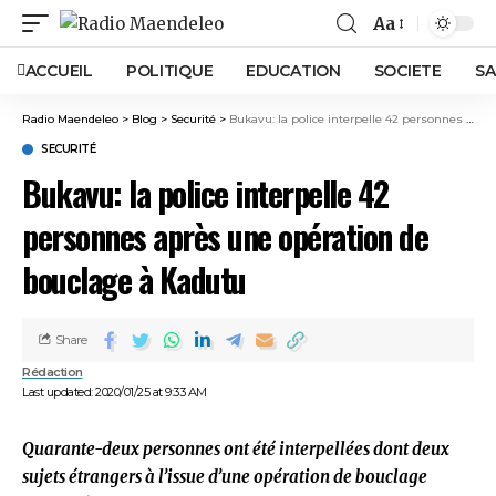
Aa
ACCUEIL
POLITIQUE
EDUCATION
SOCIETE
SA
Radio Maendeleo
>
Blog
>
Securité
>
Bukavu: la police interpelle 42 personnes après une opération de bouclage à Kadutu
SECURITÉ
Bukavu: la police interpelle 42
personnes après une opération de
bouclage à Kadutu
Share
Rédaction
Last updated: 2020/01/25 at 9:33 AM
Quarante-deux personnes ont été interpellées dont deux
sujets étrangers à l’issue d’une opération de bouclage