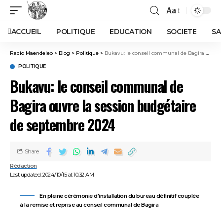
Aa
ACCUEIL
POLITIQUE
EDUCATION
SOCIETE
SA
Radio Maendeleo
>
Blog
>
Politique
>
Bukavu: le conseil communal de Bagira ouvre la session budgétaire de septembre 2024
POLITIQUE
Bukavu: le conseil communal de
Bagira ouvre la session budgétaire
de septembre 2024
Share
Rédaction
Last updated: 2024/10/15 at 10:32 AM
En pleine cérémonie d'installation du bureau définitif couplée
à la remise et reprise au conseil communal de Bagira