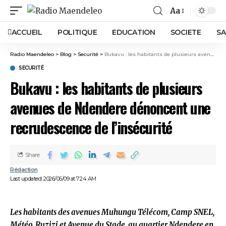
Aa
ACCUEIL
POLITIQUE
EDUCATION
SOCIETE
SA
Radio Maendeleo
>
Blog
>
Securité
>
Bukavu : les habitants de plusieurs avenues de Ndendere dénoncent une recrudescence de l’insécurité
SECURITÉ
Bukavu : les habitants de plusieurs
avenues de Ndendere dénoncent une
recrudescence de l’insécurité
Share
Rédaction
Last updated: 2026/06/09 at 7:24 AM
Les habitants des avenues Muhungu Télécom, Camp SNEL,
Météo, Ruzizi et Avenue du Stade, au quartier Ndendere en