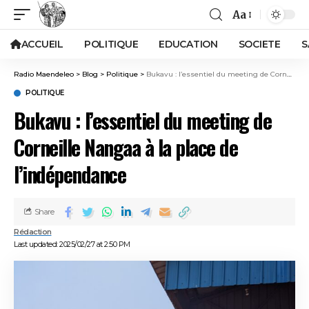
Aa
ACCUEIL
POLITIQUE
EDUCATION
SOCIETE
S
Radio Maendeleo
>
Blog
>
Politique
>
Bukavu : l’essentiel du meeting de Corneille Nangaa à la place de l’indépendance
POLITIQUE
Bukavu : l’essentiel du meeting de
Corneille Nangaa à la place de
l’indépendance
Share
Rédaction
Last updated: 2025/02/27 at 2:50 PM