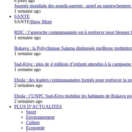
6 jours ago
Journée mondiale des grands-parents : appel au rapprochement 
1 semaine ago
SANTE
SANTE
Show More
RDC : l’approche communautaire est à renforcer pour bloqu
1 semaine ago
Bukavu : la Polyclinique Salama distinguée meilleure instituti
1 semaine ago
Sud-Kivu : plus de 4 millions d’enfants attendus à la campagne d
1 semaine ago
Ebola : des leaders communautaires formés pour renforcer la p
2 semaines ago
Ebola : l’UNPC Sud-Kivu mobilise les habitants de Bukavu pou
2 semaines ago
PLUS D’ACTUALITES
Sport
Environnement
Culture
Economie