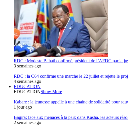
RDC : Modeste Bahati confirmé président de l’AFDC par la jus
3 semaines ago
RDC : la C64 confirme une marche le 22 juillet et rejette le proj
4 semaines ago
EDUCATION
EDUCATION
Show More
Kabare : la jeunesse appelle à une chaîne de solidarité pour sauv
1 jour ago
Bagira: face aux menaces à la paix dans Kasha, les acteurs réso
2 semaines ago