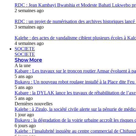
RDC : Jean Kambayi Bwatshia et Modeste Bahati Lukwebo prés
2 semaines ago
RDC : un projet de numérisation des archives historiques lancé
3 semaines ago
Kalehe : des actes de vandalisme ciblent plusieurs écoles à Kalo
4 semaines ago
SOCIETE
SOCIETE
Show More
A la une
Kabare : Les travaux sur le tronçon routier Amsar évoluent à pa
5 ans ago
Bukavu : Un nouveau robot roulage installé à la Place dite Fe
5 ans ago
Kabare : la DYLAK lance les travaux de réhabilitation de l’
5 ans ago
Dernières nouvelles
Kalehe : à Ziralo, la société civile alerte sur la pénurie de méd
1 jour ago
Bukavu : la dégradation de la voirie urbaine accroît les risques d
6 jours ago
Kalehe : l’insalubrité inquiète au centre commercial de Chifunz