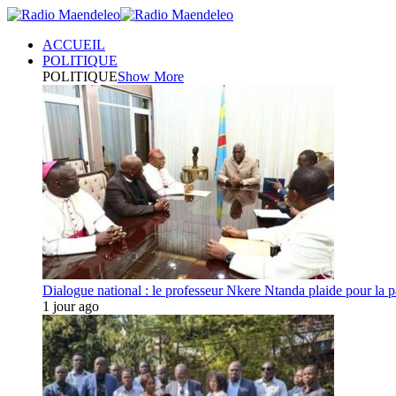
ACCUEIL
POLITIQUE
POLITIQUE
Show More
Dialogue national : le professeur Nkere Ntanda plaide pour la p
1 jour ago