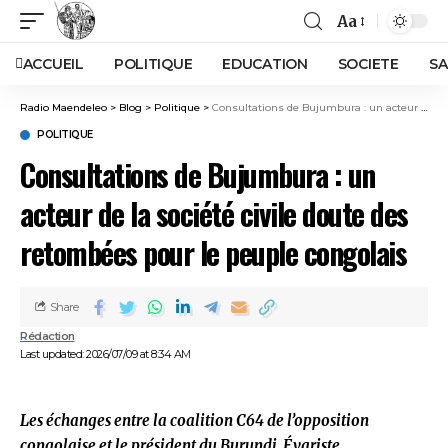
Aa
ACCUEIL
POLITIQUE
EDUCATION
SOCIETE
SA
Radio Maendeleo
>
Blog
>
Politique
>
Consultations de Bujumbura : un acteur de la société civile doute des retombées pour le peuple congolais
POLITIQUE
Consultations de Bujumbura : un
acteur de la société civile doute des
retombées pour le peuple congolais
Share
Rédaction
Last updated: 2026/07/09 at 8:34 AM
Les échanges entre la coalition C64 de l’opposition
congolaise et le président du Burundi, Évariste