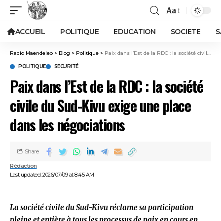
Aa
ACCUEIL
POLITIQUE
EDUCATION
SOCIETE
S
Radio Maendeleo
>
Blog
>
Politique
>
Paix dans l’Est de la RDC : la société civile du Sud-Kivu exige une place dans les négociations
POLITIQUE
SECURITÉ
Paix dans l’Est de la RDC : la société
civile du Sud-Kivu exige une place
dans les négociations
Share
Rédaction
Last updated: 2026/07/09 at 8:45 AM
La société civile du Sud-Kivu réclame sa participation
pleine et entière à tous les processus de paix en cours en