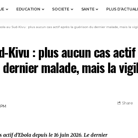
UE
EDUCATION
SOCIETE
SANTE
PLUS D’ACTUAL
ola au Sud-Kivu : plus aucun cas actif après la guérison du dernier malade, mais la vig
-Kivu : plus aucun cas actif
 dernier malade, mais la vigi
Share
7 PM
ctif d’Ebola depuis le 16 juin 2026. Le dernier