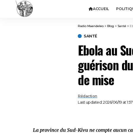
ACCUEIL
POLITIQ
Radio Maendeleo
>
Blog
>
Santé
>
Eb
SANTÉ
Ebola au Sud
guérison du
de mise
Rédaction
Last updated: 2026/06/19 at 1:5
La province du Sud-Kivu ne compte aucun cas a