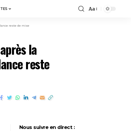
Aa
ITES
ilance reste de mise
 après la
lance reste
Nous suivre en direct :