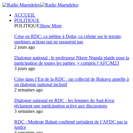
ACCUEIL
POLITIQUE
POLITIQUE
Show More
Crise en RDC: ça piétine à Doha; ça crépite sur le terrain;
quelques actions qui ne rassurent pas
2 jours ago
Dialogue national : le professeur Nkere Ntanda plaide pour la
participation de toutes les parties, y compris l’AFC/M23
3 jours ago
Crise dans l’Est de la RDC : un collectif de Bukavu appelle à
un dialogue national inclusif
2 semaines ago
Dialogue national en RDC : les femmes du Sud-Kivu
réclament une participation active aux discussions
3 semaines ago
RDC : Modeste Bahati confirmé président de l’AFDC par la
justice
4 semaines ago