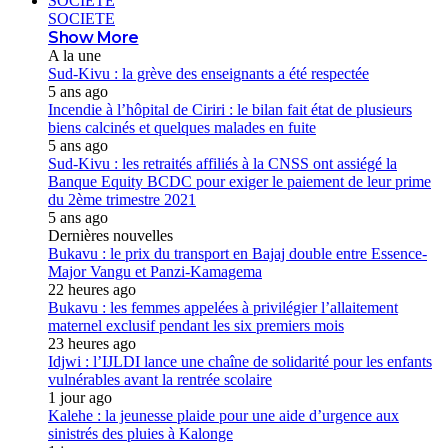
SOCIETE
SOCIETE
Show More
A la une
Sud-Kivu : la grève des enseignants a été respectée
5 ans ago
Incendie à l’hôpital de Ciriri : le bilan fait état de plusieurs
biens calcinés et quelques malades en fuite
5 ans ago
Sud-Kivu : les retraités affiliés à la CNSS ont assiégé la
Banque Equity BCDC pour exiger le paiement de leur prime
du 2ème trimestre 2021
5 ans ago
Dernières nouvelles
Bukavu : le prix du transport en Bajaj double entre Essence-
Major Vangu et Panzi-Kamagema
22 heures ago
Bukavu : les femmes appelées à privilégier l’allaitement
maternel exclusif pendant les six premiers mois
23 heures ago
Idjwi : l’IJLDI lance une chaîne de solidarité pour les enfants
vulnérables avant la rentrée scolaire
1 jour ago
Kalehe : la jeunesse plaide pour une aide d’urgence aux
sinistrés des pluies à Kalonge