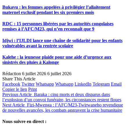
Bukavu : les femmes appelées à privilégier l’allaitement
maternel exclusif pendant les six premiers mois
RDC : 15 personnes libérées par les autorités congolaises
remises à l’AFC/M23, qui n’en reconnaît que 9
Idjwi : l’IJLDI lance une chaîne de solidarité pour les enfants
vulnérables avant la rentrée scolaire
Kalehe : la jeunesse plaide pour une aide d’urgence aux
sinistrés des pluies à Kalonge
Rédaction
6 juillet 2026
6 juillet 2026
Share This Article
Facebook
Twitter
Whatsapp
Whatsapp
LinkedIn
Telegram
Email
Copier le lien
Print
Previous Article
Baraka : cinq morts et deux disparus dans
l’explosion d’un convoi funéraire, les circonstances restent floues
Next Article
Fizi-Mwenga : l’AFC/M23-Twirwaneho revendique
de nouvelles avancées, les combats aggravent la crise humanitaire
Nous suivre en direct :