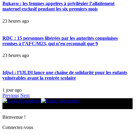
Bukavu : les femmes appelées à privilégier l’allaitement
maternel exclusif pendant les six premiers mois
23 heures ago
RDC : 15 personnes libérées par les autorités congolaises
remises à l’AFC/M23, qui n’en reconnaît que 9
23 heures ago
Idjwi : l’IJLDI lance une chaîne de solidarité pour les enfants
vulnérables avant la rentrée scolaire
1 jour ago
Previous
Next
© 2025 Radio Maendeleo. Tous droits réservés.
Bienvenue !
Connectez-vous