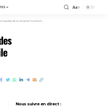
Aa
TES
inquiète de la situation humanitaire
des
le
Nous suivre en direct :