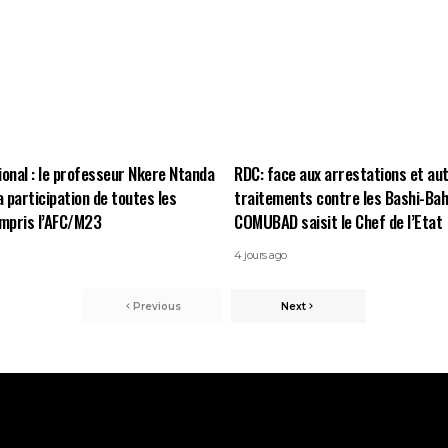
ional : le professeur Nkere Ntanda
RDC: face aux arrestations et au
a participation de toutes les
traitements contre les Bashi-Bah
ompris l’AFC/M23
COMUBAD saisit le Chef de l’Etat
4 jours ago
Previous
Next