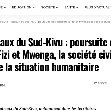
UE
EDUCATION
SOCIETE
SANTE
PLUS D’ACTUALI
>
Hauts Plateaux du Sud-Kivu : poursuite des combats à Fizi et Mwenga, la société civile s’
aux du Sud-Kivu : poursuite 
zi et Mwenga, la société civi
e la situation humanitaire
Share
7 PM
lateaux du Sud-Kivu, notamment dans les territoires