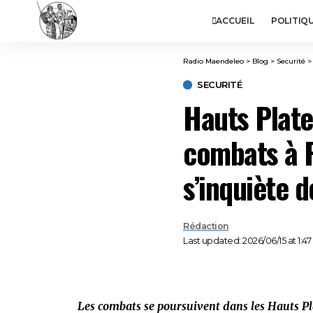
ACCUEIL
POLITIQ
Radio Maendeleo
>
Blog
>
Securité
SECURITÉ
Hauts Plate
combats à Fi
s’inquiète d
Rédaction
Last updated: 2026/06/15 at 1:4
Les combats se poursuivent dans les Hauts P