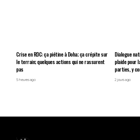
Crise en RDC: ça piétine à Doha; ça crépite sur
Dialogue nat
le terrain; quelques actions qui ne rassurent
plaide pour l
pas
parties, y c
5 heures ago
2 jours ago