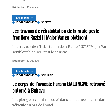
Rédaction
10 ans ago
Lire la suite
ENVIRONNEMENT
SOCIETÉ
Les travaux de réhabilitation de la route poste
frontière Ruzizi II Major Vangu piétinent
Les travaux de réhabilitation de la Route RUZIZI Major V
semblent bloquer. C’est le constat
…
Rédaction
10 ans ago
Lire la suite
ENVIRONNEMENT
SECURITÉ
Le corps de l’avocate Furaha BALUNGWE retrouvé
enterré à Bukavu
Les plongeurs l’ont retrouvé dans la matinée encore dans
véhicule en bas de l’hôtel
…