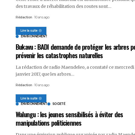
des travaux de réhabilitation des routes sont
…
Rédaction
10 ans ago
Lire la suite
ENVIRONNEMENT
Bukavu : BADI demande de protéger les arbres p
prévenir les catastrophes naturelles
La rédaction de radio Maendeleo, a constaté ce mercredi
janvier 2017, que les arbres
…
Rédaction
10 ans ago
Lire la suite
ENVIRONNEMENT
SOCIETÉ
Walungu : les jeunes sensibilisés à éviter des
manipulations politiciennes
Dans une émission publique organisée par radio Maende