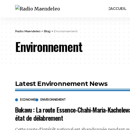
ACCUEIL
Radio Maendeleo
>
Blog
>
Environnement
Environnement
Latest Environnement News
ECONOMIE
ENVIRONNEMENT
Bukavu : La route Essence-Chahi-Maria-Kachelew
état de délabrement
Cette route d’intérêt national est abandonnée pendant q