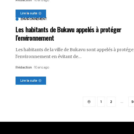
Rédaction
10 ans ago
Lire la suite
ENVIRONNEMENT
Les habitants de Bukavu appelés à protéger
l’environnement
Les habitants de la ville de Bukavu sont appelés à protége
l'environnement en évitant de
…
Rédaction
10 ans ago
Lire la suite
1
2
…
5