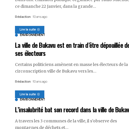
ce dimanche 22 Janvier, dans la grande
…
Rédaction
10 ans ago
Lire la suite
ENVIRONNEMENT
La ville de Bukavu est en train d’être dépouillée d
ses électeurs
Certains politiciens amènent en masse les électeurs de la
circonscription ville de Bukavu vers les
…
Rédaction
10 ans ago
Lire la suite
ENVIRONNEMENT
L’insalubrité bat son record dans la ville de Bukav
A travers les 3 communes de la ville, il s’observe des
montagnes de déchets et
…