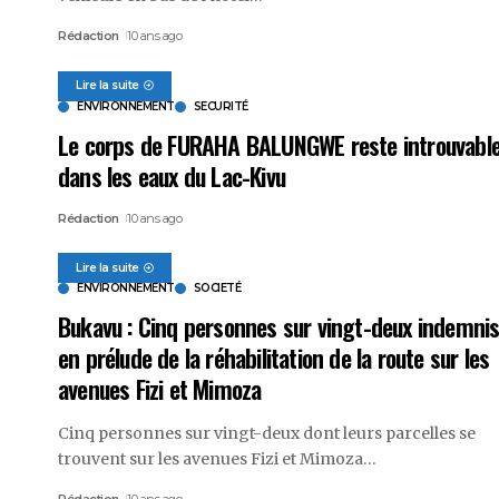
Rédaction
10 ans ago
Lire la suite
ENVIRONNEMENT
SECURITÉ
Le corps de FURAHA BALUNGWE reste introuvabl
dans les eaux du Lac-Kivu
Rédaction
10 ans ago
Lire la suite
ENVIRONNEMENT
SOCIETÉ
Bukavu : Cinq personnes sur vingt-deux indemni
en prélude de la réhabilitation de la route sur les
avenues Fizi et Mimoza
Cinq personnes sur vingt-deux dont leurs parcelles se
trouvent sur les avenues Fizi et Mimoza
…