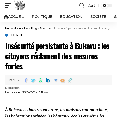
Aa
ACCUEIL
POLITIQUE
EDUCATION
SOCIETE
S
Radio Maendeleo
>
Blog
>
Securité
>
Insécurité persistante à Bukavu : les citoyens réclament des mesures fortes
SECURITÉ
Insécurité persistante à Bukavu : les
citoyens réclament des mesures
fortes
Share
Rédaction
Last updated: 2025/08/01 at 5:19 AM
À Bukavu et dans ses environs, les maisons commerciales,
les habitations privées, les hôpitaux, écoles et même les