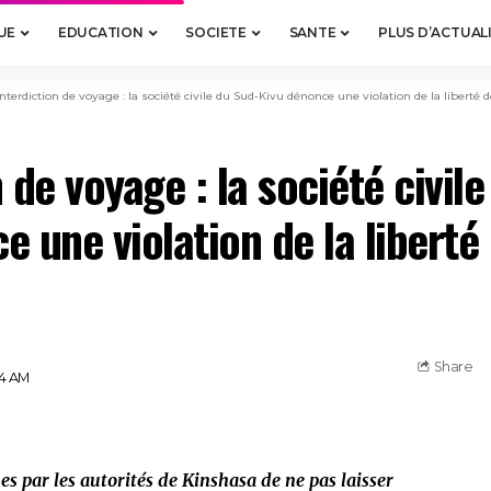
UE
EDUCATION
SOCIETE
SANTE
PLUS D’ACTUAL
Interdiction de voyage : la société civile du Sud-Kivu dénonce une violation de la liberté d
 de voyage : la société civil
e une violation de la liberté
Share
44 AM
s par les autorités de Kinshasa de ne pas laisser