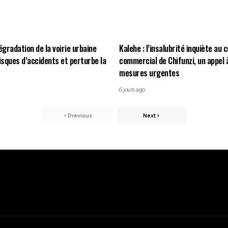
égradation de la voirie urbaine
Kalehe : l’insalubrité inquiète au 
risques d’accidents et perturbe la
commercial de Chifunzi, un appel 
mesures urgentes
6 jours ago
Previous
Next