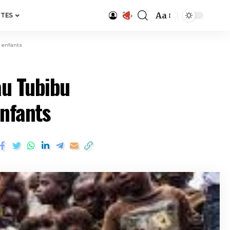
Aa
ITES
s enfants
au Tubibu
enfants