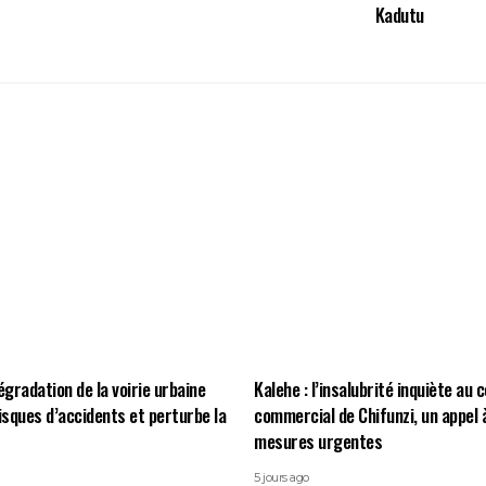
Kadutu
égradation de la voirie urbaine
Kalehe : l’insalubrité inquiète au 
risques d’accidents et perturbe la
commercial de Chifunzi, un appel 
mesures urgentes
5 jours ago