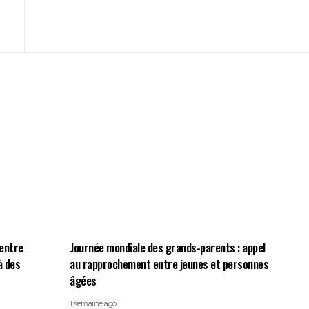
centre
Journée mondiale des grands-parents : appel
à des
au rapprochement entre jeunes et personnes
âgées
1 semaine ago