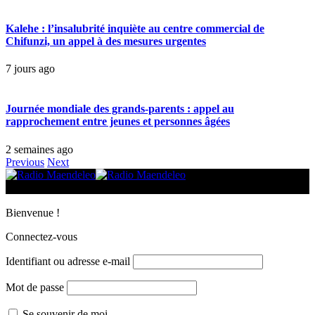
Kalehe : l’insalubrité inquiète au centre commercial de
Chifunzi, un appel à des mesures urgentes
7 jours ago
Journée mondiale des grands-parents : appel au
rapprochement entre jeunes et personnes âgées
2 semaines ago
Previous
Next
© 2025 Radio Maendeleo. Tous droits réservés.
Bienvenue !
Connectez-vous
Identifiant ou adresse e-mail
Mot de passe
Se souvenir de moi