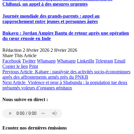
Chifunzi, un appel à des mesures urgentes
Journée mondiale des grands-parents : appel au
rapprochement entre jeunes et personnes âgées
Bukavu : Jordan Ampire Bantu de retour après une opération
du cœur réussie en Inde
Rédaction
2 février 2026
2 février 2026
Share This Article
Facebook
Twitter
Whatsapp
Whatsapp
LinkedIn
Telegram
Email
Copier le lien
Print
Previous Article
Kabare : paralysie des activités socio-économiques
après des affrontements armés près du PNKB
Next Article
Violence et peur à Shabunda : la population tue deux
présumés voleurs d’organes génitaux
Nous suivre en direct :
Ecoutez nos dernières émissions