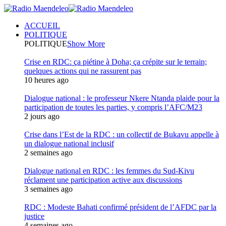
ACCUEIL
POLITIQUE
POLITIQUE
Show More
Crise en RDC: ça piétine à Doha; ça crépite sur le terrain;
quelques actions qui ne rassurent pas
10 heures ago
Dialogue national : le professeur Nkere Ntanda plaide pour la
participation de toutes les parties, y compris l’AFC/M23
2 jours ago
Crise dans l’Est de la RDC : un collectif de Bukavu appelle à
un dialogue national inclusif
2 semaines ago
Dialogue national en RDC : les femmes du Sud-Kivu
réclament une participation active aux discussions
3 semaines ago
RDC : Modeste Bahati confirmé président de l’AFDC par la
justice
4 semaines ago