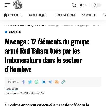
Aa
ACCUEIL
POLITIQUE
EDUCATION
SOCIETE
S
Radio Maendeleo
>
Blog
>
Securité
>
Mwenga : 12 éléments du groupe armé Red Tabara tués par les Imbonerakure dans le secteur d’Itombwe
SECURITÉ
Mwenga : 12 éléments du groupe
armé Red Tabara tués par les
Imbonerakure dans le secteur
d’Itombwe
Share
Rédaction
Last updated: 2022/08/08 at 9:50 AM
Un calme apparent est actuellement signalé dans la