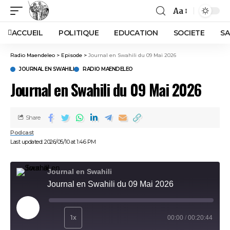
Aa
ACCUEIL
POLITIQUE
EDUCATION
SOCIETE
SA
Radio Maendeleo
>
Episode
>
Journal en Swahili du 09 Mai 2026
JOURNAL EN SWAHILI
RADIO MAENDELEO
Journal en Swahili du 09 Mai 2026
Share
Podcast
Last updated: 2026/05/10 at 1:46 PM
Journal en Swahili
Journal en Swahili du 09 Mai 2026
Play Episode
1x
00:00
/
00:20:44