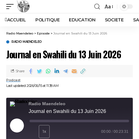
Aa
ACCUEIL
POLITIQUE
EDUCATION
SOCIETE
SA
Radio Maendeleo
>
Episode
>
Journal en Swahili du 13 Juin 2026
RADIO MAENDELEO
Journal en Swahili du 13 Juin 2026
Share
Podcast
Last updated: 2026/06/15 at 11:38 AM
Radio Maendeleo
Journal en Swahili du 13 Juin 2026
Play Episode
1x
00:00
/
00:23:31