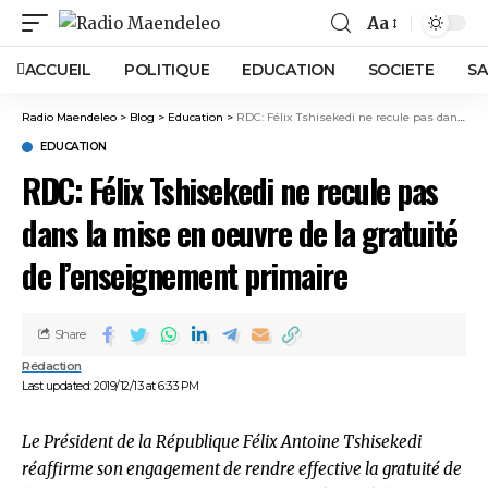
Aa
ACCUEIL
POLITIQUE
EDUCATION
SOCIETE
SA
Radio Maendeleo
>
Blog
>
Education
>
RDC: Félix Tshisekedi ne recule pas dans la mise en oeuvre de la gratuité de l’enseignement primaire
EDUCATION
RDC: Félix Tshisekedi ne recule pas
dans la mise en oeuvre de la gratuité
de l’enseignement primaire
Share
Rédaction
Last updated: 2019/12/13 at 6:33 PM
Le Président de la République Félix Antoine Tshisekedi
réaffirme son engagement de rendre effective la gratuité de