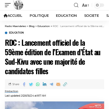
Aa
ACCUEIL
POLITIQUE
EDUCATION
SOCIETE
S
Radio Maendeleo
>
Blog
>
Education
>
RDC : Lancement officiel de la 59ème édition de l’Examen d’État au Sud-Kivu avec une majorité de candidates filles
EDUCATION
RDC : Lancement officiel de la
59ème édition de l’Examen d’État au
Sud-Kivu avec une majorité de
candidates filles
Share
Rédaction
Last updated: 2026/06/24 at 8:17 AM