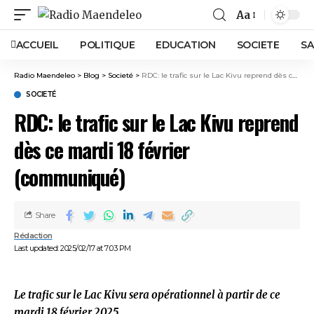
Aa
ACCUEIL
POLITIQUE
EDUCATION
SOCIETE
SA
Radio Maendeleo
>
Blog
>
Societé
>
RDC: le trafic sur le Lac Kivu reprend dès ce mardi 18 février (communiqué)
SOCIETÉ
RDC: le trafic sur le Lac Kivu reprend
dès ce mardi 18 février
(communiqué)
Share
Rédaction
Last updated: 2025/02/17 at 7:03 PM
Le trafic sur le Lac Kivu sera opérationnel à partir de ce
mardi 18 février 2025.