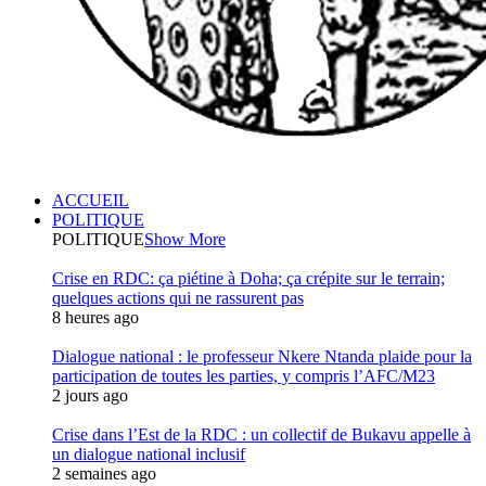
ACCUEIL
POLITIQUE
POLITIQUE
Show More
Crise en RDC: ça piétine à Doha; ça crépite sur le terrain;
quelques actions qui ne rassurent pas
8 heures ago
Dialogue national : le professeur Nkere Ntanda plaide pour la
participation de toutes les parties, y compris l’AFC/M23
2 jours ago
Crise dans l’Est de la RDC : un collectif de Bukavu appelle à
un dialogue national inclusif
2 semaines ago