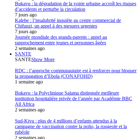
Bukavu : la dégradation de la voirie urbaine accroît les risques
d’accidents et perturbe la circulation
7 jours ago
Kalehe : l’insalubrité inquiète au centre commercial de
Chifunzi, un appel à des mesures urgentes
7 jours ago
Journée mondiale des grands-parents : appel au
rapprochement entre jeunes et personnes âgées
2 semaines ago
SANTE
SANTE
Show More
RDC : l’approche communautaire est à renforcer pour bloquer
la propagation d’Ebola (CONAFOHD)
1 semaine ago
Bukavu : la Polyclinique Salama distinguée meilleure
institution hospitalière privée de l’année par Académie BBC
All Africa
2 semaines ago
Sud-Kivu : plus de 4 millions d’enfants attendus à la
campagne de vaccination contre la polio, la rougeole et la
rubéole
2 semaines ago