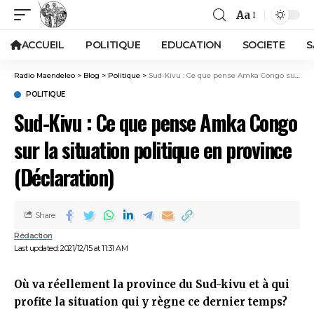
Aa
ACCUEIL
POLITIQUE
EDUCATION
SOCIETE
S
Radio Maendeleo
>
Blog
>
Politique
>
Sud-Kivu : Ce que pense Amka Congo sur la situation politique en province (Déclaration)
POLITIQUE
Sud-Kivu : Ce que pense Amka Congo
sur la situation politique en province
(Déclaration)
Share
Rédaction
Last updated: 2021/12/15 at 11:31 AM
Où va réellement la province du Sud-kivu et à qui
profite la situation qui y règne ce dernier temps?