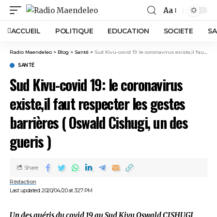
Aa
ACCUEIL
POLITIQUE
EDUCATION
SOCIETE
SA
Radio Maendeleo
>
Blog
>
Santé
>
Sud Kivu-covid 19: le coronavirus existe,il faut respecter les gestes barrières ( Oswald Cishugi, un des gueris )
SANTÉ
Sud Kivu-covid 19: le coronavirus
existe,il faut respecter les gestes
barrières ( Oswald Cishugi, un des
gueris )
Share
Rédaction
Last updated: 2020/04/20 at 3:27 PM
Un des guéris du covid 19 au Sud Kivu Oswald CISHUGI