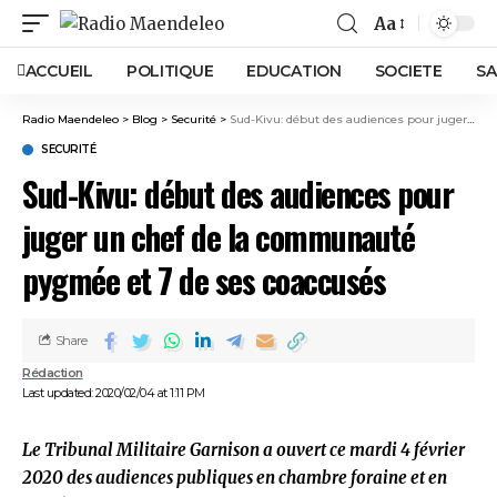
Aa
ACCUEIL
POLITIQUE
EDUCATION
SOCIETE
SA
Radio Maendeleo
>
Blog
>
Securité
>
Sud-Kivu: début des audiences pour juger un chef de la communauté pygmée et 7 de ses coaccusés
SECURITÉ
Sud-Kivu: début des audiences pour
juger un chef de la communauté
pygmée et 7 de ses coaccusés
Share
Rédaction
Last updated: 2020/02/04 at 1:11 PM
Le Tribunal Militaire Garnison a ouvert ce mardi 4 février
2020 des audiences publiques en chambre foraine et en