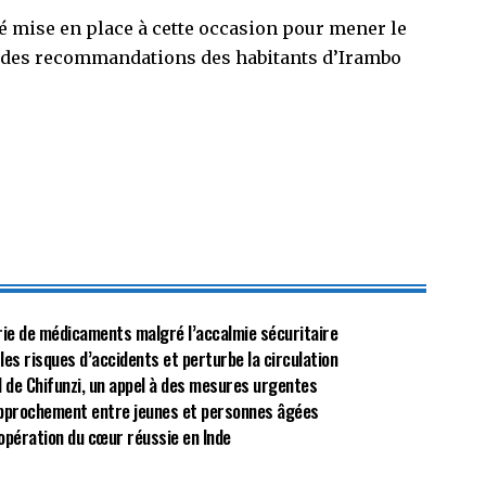
flèches
 mise en place à cette occasion pour mener le
haut/bas
te des recommandations des habitants d’Irambo
pour
augmenter
ou
diminuer
le
volume.
énurie de médicaments malgré l’accalmie sécuritaire
 les risques d’accidents et perturbe la circulation
al de Chifunzi, un appel à des mesures urgentes
approchement entre jeunes et personnes âgées
opération du cœur réussie en Inde