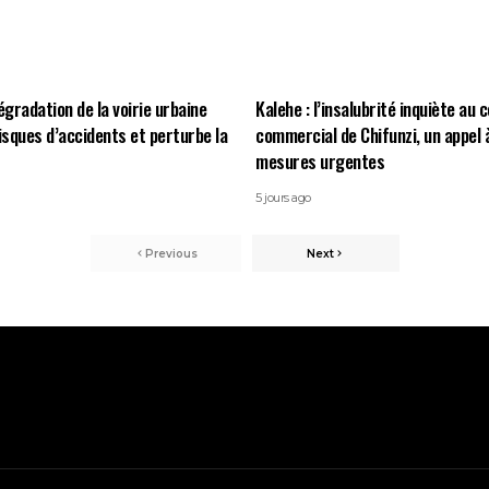
égradation de la voirie urbaine
Kalehe : l’insalubrité inquiète au 
risques d’accidents et perturbe la
commercial de Chifunzi, un appel 
mesures urgentes
5 jours ago
Previous
Next