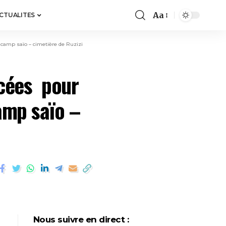
Aa
ACTUALITES
 camp saïo – cimetière de Ruzizi
ncées pour
amp saïo –
Nous suivre en direct :