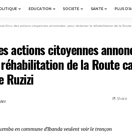
OLITIQUE
EDUCATION
SOCIETE
SANTE
PLUS D’
Sud-Kivu: des actions citoyennes annoncées pour réclamer la réhabilitation de la Route
es actions citoyennes anno
 réhabilitation de la Route c
e Ruzizi
Share
5 AM
ukemba en commune d’Ibanda veulent voir le tronçon