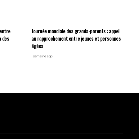
centre
Journée mondiale des grands-parents : appel
à des
au rapprochement entre jeunes et personnes
âgées
1 semaine ago