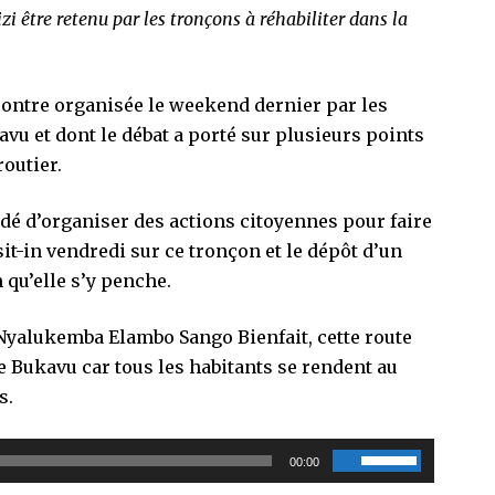
i être retenu par les tronçons à réhabiliter dans la
ontre organisée le weekend dernier par les
kavu et dont le débat a porté sur plusieurs points
routier.
idé d’organiser des actions citoyennes pour faire
it-in vendredi sur ce tronçon et le dépôt d’un
qu’elle s’y penche.
e Nyalukemba Elambo Sango Bienfait, cette route
de Bukavu car tous les habitants se rendent au
s.
Utilisez
00:00
les