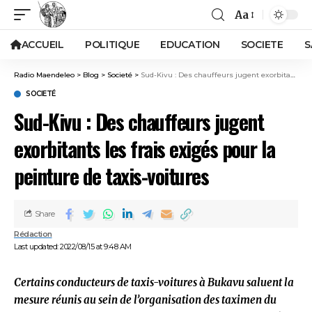
Aa
ACCUEIL
POLITIQUE
EDUCATION
SOCIETE
S
Radio Maendeleo
>
Blog
>
Societé
>
Sud-Kivu : Des chauffeurs jugent exorbitants les frais exigés pour la peinture de taxis-voitures
SOCIETÉ
Sud-Kivu : Des chauffeurs jugent
exorbitants les frais exigés pour la
peinture de taxis-voitures
Share
Rédaction
Last updated: 2022/08/15 at 9:48 AM
Certains conducteurs de taxis-voitures à Bukavu saluent la
mesure réunis au sein de l’organisation des taximen du