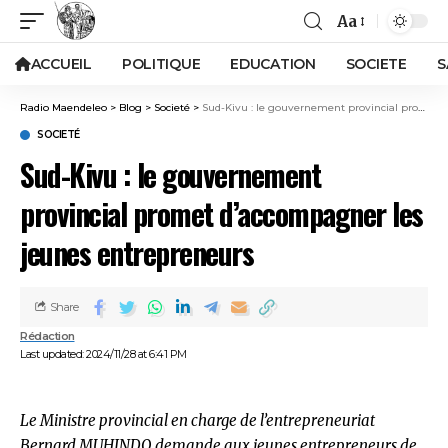
Aa
ACCUEIL
POLITIQUE
EDUCATION
SOCIETE
S
Radio Maendeleo
>
Blog
>
Societé
>
Sud-Kivu : le gouvernement provincial promet d’accompagner les jeunes entrepreneurs
SOCIETÉ
Sud-Kivu : le gouvernement
provincial promet d’accompagner les
jeunes entrepreneurs
Share
Rédaction
Last updated: 2024/11/28 at 6:41 PM
Le Ministre provincial en charge de l’entrepreneuriat
Bernard MUHINDO demande aux jeunes entrepreneurs de