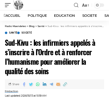
Aa
ACCUEIL
POLITIQUE
EDUCATION
SOCIETE
SA
Radio Maendeleo
>
Blog
>
Santé
>
Sud-Kivu : les infirmiers appelés à s’inscrire à l’Ordre et à renforcer l’humanisme pour améliorer la qualité des soins
SANTÉ
SOCIETÉ
Sud-Kivu : les infirmiers appelés à
s’inscrire à l’Ordre et à renforcer
l’humanisme pour améliorer la
qualité des soins
Share
Rédaction
Last updated: 2026/05/13 at 10:59 AM